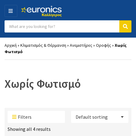
MENU
Search products:
Category name
Sear
Αρχική
»
Κλιματισμός & Θέρμανση
»
Ανεμιστήρες
»
Οροφής
»
Χωρίς
Φωτισμό
Χωρίς Φωτισμό
Filters
Showing all 4 results