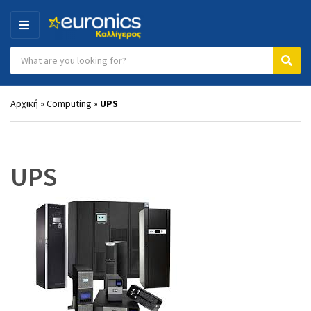
MENU
Search products:
Category name
Sear
Αρχική
»
Computing
»
UPS
UPS