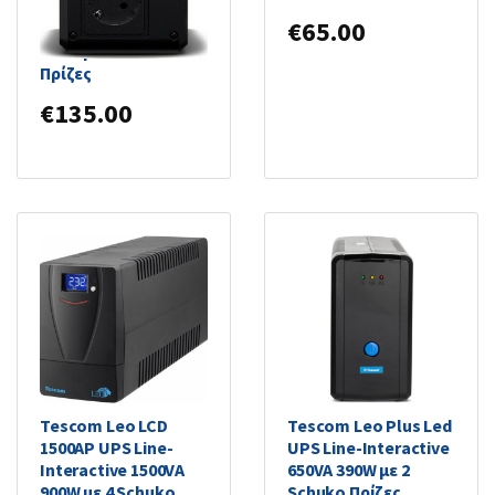
UT1050EG UPS Line-
€
65.00
Interactive 1050VA
630W με 4 Schuko
Πρίζες
€
135.00
Tescom Leo LCD
Tescom Leo Plus Led
1500AP UPS Line-
UPS Line-Interactive
Interactive 1500VA
650VA 390W με 2
900W με 4 Schuko
Schuko Πρίζες