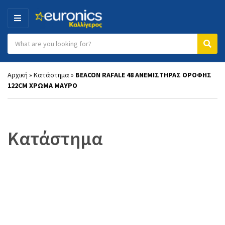
MENU
Search products:
Category name
Sear
Αρχική
»
Κατάστημα
»
BEACON RAFALE 48 ΑΝΕΜΙΣΤΗΡΑΣ ΟΡΟΦΗΣ
122CM ΧΡΩΜΑ ΜΑΥΡΟ
Κατάστημα