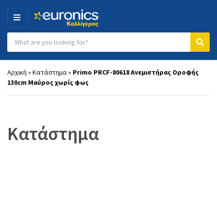
MENU
Search products:
Category name
Sear
Αρχική
»
Κατάστημα
»
Primo PRCF-80618 Ανεμιστήρας Οροφής
130cm Μαύρος χωρίς φως
Κατάστημα