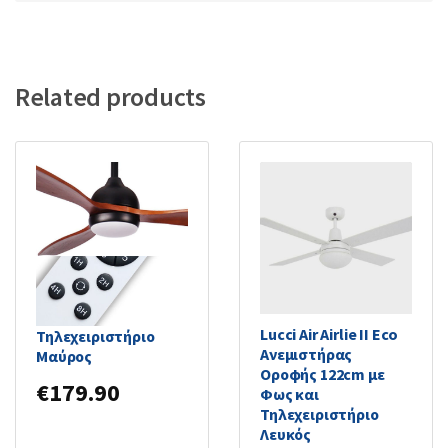
Related products
Primo Ανεμιστήρας
Οροφής 132cm με
Φως και
Lucci Air Airlie II Eco
Τηλεχειριστήριο
Ανεμιστήρας
Μαύρος
Οροφής 122cm με
€
179.90
Φως και
Τηλεχειριστήριο
Λευκός