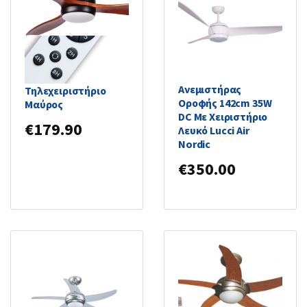
Primo Ανεμιστήρας
Οροφής 132cm με
Φως και
Ανεμιστήρας
Τηλεχειριστήριο
Οροφής 142cm 35W
Μαύρος
DC Με Χειριστήριο
€
179.90
Λευκό Lucci Air
Nordic
€
350.00