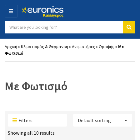
MENU
Search products:
Category name
Sear
Αρχική
»
Κλιματισμός & Θέρμανση
»
Ανεμιστήρες
»
Οροφής
»
Με
Φωτισμό
Με Φωτισμό
Filters
Showing all 10 results