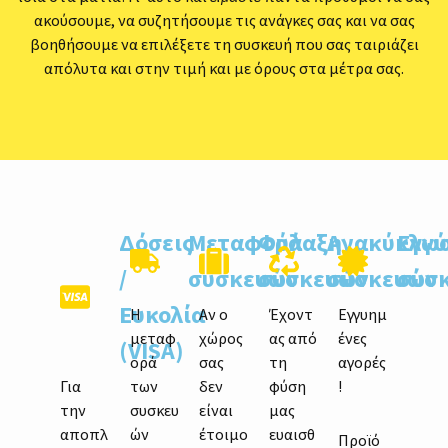
ακούσουμε, να συζητήσουμε τις ανάγκες σας και να σας
βοηθήσουμε να επιλέξετε τη συσκευή που σας ταιριάζει
απόλυτα και στην τιμή και με όρους στα μέτρα σας.
Δόσεις
Μεταφορά
Φύλαξη
Ανακύκλω
Εγγ
/
συσκευών
συσκευών
συσκευών
συσ
Ευκολία
Η
Αν ο
Έχοντ
Εγγυημ
μεταφ
χώρος
ας από
ένες
(VISA)
ορά
σας
τη
αγορές
Για
των
δεν
φύση
!
την
συσκευ
είναι
μας
αποπλ
ών
έτοιμο
ευαισθ
Προϊό