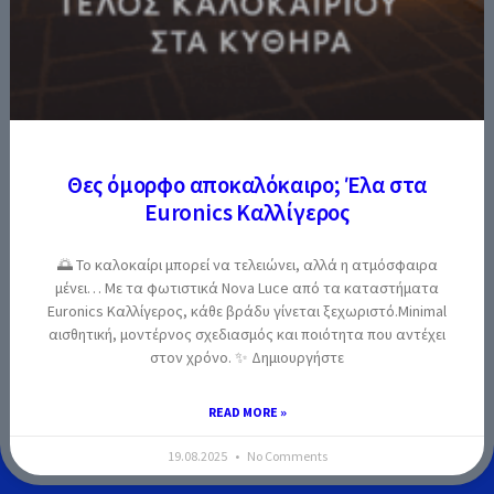
Θες όμορφο αποκαλόκαιρο; Έλα στα
Euronics Καλλίγερος
🌅 Το καλοκαίρι μπορεί να τελειώνει, αλλά η ατμόσφαιρα
μένει… Με τα φωτιστικά Nova Luce από τα καταστήματα
Euronics Καλλίγερος, κάθε βράδυ γίνεται ξεχωριστό.Minimal
αισθητική, μοντέρνος σχεδιασμός και ποιότητα που αντέχει
στον χρόνο. ✨ Δημιουργήστε
READ MORE »
19.08.2025
No Comments