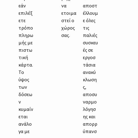
εάν
να
αποστ
επιλέξ
ετοιμα
έλλουμ
ετε
στεί ο
ε όλες
τρόπο
χώρος
τις
πληρω
σας.
παλιές
μής με
συσκευ
πιστω
ές σε
τική
εργοσ
κάρτα.
τάσια
Το
ανακύ
ύψος
κλωση
των
ς,
δόσεω
αποσυ
ν
ναρμο
κυμαίν
λόγησ
εται
ης και
ανάλο
απορρ
γα με
ύπανσ