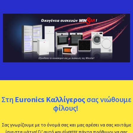
Στη
Euronics Καλλίγερος
σας νιώθουμε
φίλους!
Σας γνωρίζουμε με το όνομά σας και μας αρέσει να σας κοιτάμε
ίσια στα μάτια! Γι’ αυτό και
είμαστε
πάντα πρόθυμοι να σας