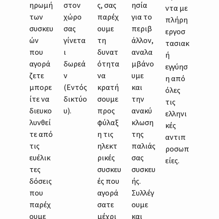
ηρωμή
στον
ς, σας
ησία
ντα με
των
χώρο
παρέχ
για το
πλήρη
συσκευ
σας
ουμε
περιβ
εργοσ
ών
γίνετα
τη
άλλον,
τασιακ
που
ι
δυνατ
αναλα
ή
αγορά
δωρεά
ότητα
μβάνο
εγγύησ
ζετε
ν
να
υμε
η από
μπορε
(Εντός
κρατή
και
όλες
ίτε να
δικτύο
σουμε
την
τις
διευκο
υ).
προς
ανακύ
ελληνι
λυνθεί
φύλαξ
κλωση
κές
τε από
η τις
της
αντιπ
τις
ηλεκτ
παλιάς
ροσωπ
ευέλικ
ρικές
σας
είες.
τες
συσκευ
συσκευ
δόσεις
ές που
ής.
που
αγορά
Συλλέγ
παρέχ
σατε
ουμε
ουμε
μέχρι
και