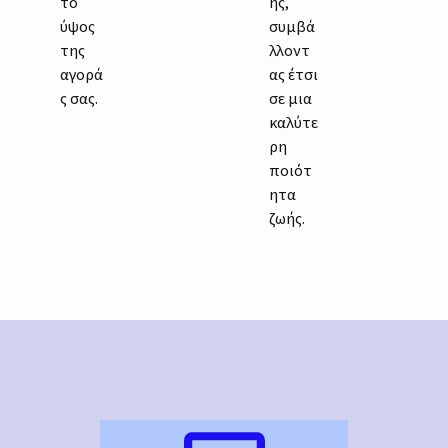
το
ης,
ύψος
συμβά
της
λλοντ
αγορά
ας έτσι
ς σας.
σε μια
καλύτε
ρη
ποιότ
ητα
ζωής.