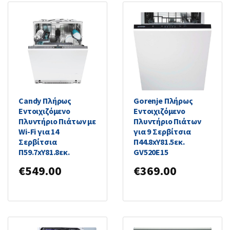
Candy Πλήρως
Gorenje Πλήρως
Εντοιχιζόμενο
Εντοιχιζόμενο
Πλυντήριο Πιάτων με
Πλυντήριο Πιάτων
Wi-Fi για 14
για 9 Σερβίτσια
Σερβίτσια
Π44.8xY81.5εκ.
Π59.7xY81.8εκ.
GV520E15
€
549.00
€
369.00