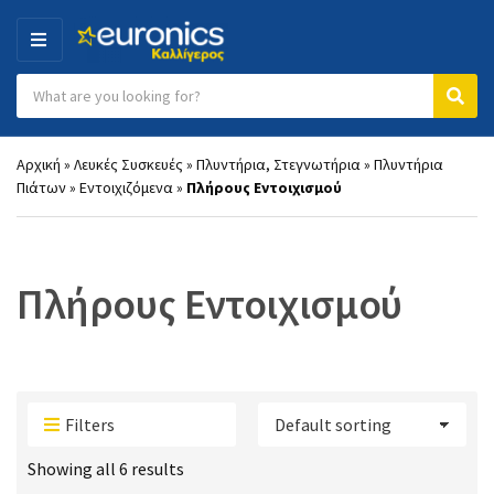
MENU
Search products:
Category name
Sear
Αρχική
»
Λευκές Συσκευές
»
Πλυντήρια, Στεγνωτήρια
»
Πλυντήρια
Πιάτων
»
Εντοιχιζόμενα
»
Πλήρους Εντοιχισμού
Πλήρους Εντοιχισμού
Filters
Showing all 6 results