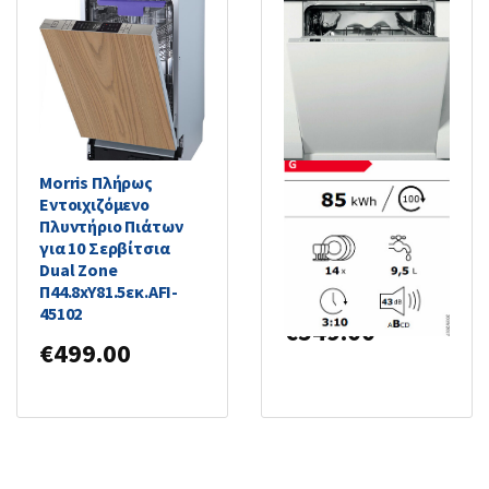
Morris Πλήρως
Whirlpool Πλήρως
Εντοιχιζόμενο
Εντοιχιζόμενο
Πλυντήριο Πιάτων
Πλυντήριο Πιάτων
για 10 Σερβίτσια
για 14 Σερβίτσια
Dual Zone
NaturalDry
Π44.8xY81.5εκ.AFI-
Π59.8xY82εκ.
45102
€
549.00
€
499.00