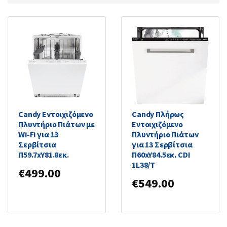
Candy Εντοιχιζόμενο
Candy Πλήρως
Πλυντήριο Πιάτων με
Εντοιχιζόμενο
Wi-Fi για 13
Πλυντήριο Πιάτων
Σερβίτσια
για 13 Σερβίτσια
Π59.7xY81.8εκ.
Π60xY84.5εκ. CDI
1L38/T
€
499.00
€
549.00