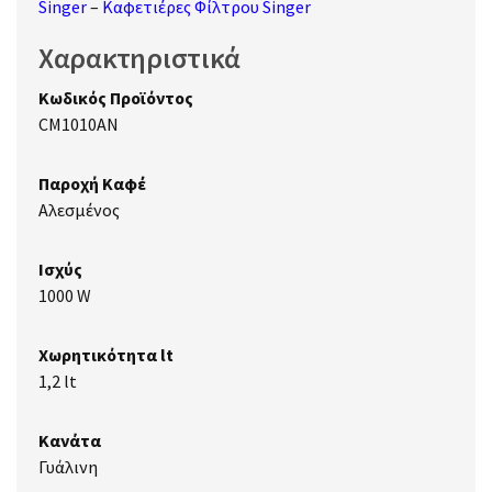
Singer
–
Καφετιέρες Φίλτρου Singer
Χαρακτηριστικά
Κωδικός Προϊόντος
CM1010AN
Παροχή Καφέ
Αλεσμένος
Ισχύς
1000 W
Χωρητικότητα lt
1,2 lt
Κανάτα
Γυάλινη