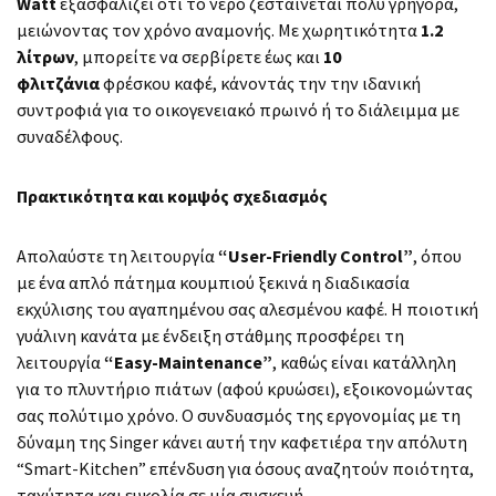
Watt
εξασφαλίζει ότι το νερό ζεσταίνεται πολύ γρήγορα,
μειώνοντας τον χρόνο αναμονής. Με χωρητικότητα
1.2
λίτρων
, μπορείτε να σερβίρετε έως και
10
φλιτζάνια
φρέσκου καφέ, κάνοντάς την την ιδανική
συντροφιά για το οικογενειακό πρωινό ή το διάλειμμα με
συναδέλφους.
Πρακτικότητα και κομψός σχεδιασμός
Απολαύστε τη λειτουργία
“User-Friendly Control”
, όπου
με ένα απλό πάτημα κουμπιού ξεκινά η διαδικασία
εκχύλισης του αγαπημένου σας αλεσμένου καφέ. Η ποιοτική
γυάλινη κανάτα με ένδειξη στάθμης προσφέρει τη
λειτουργία
“Easy-Maintenance”
, καθώς είναι κατάλληλη
για το πλυντήριο πιάτων (αφού κρυώσει), εξοικονομώντας
σας πολύτιμο χρόνο. Ο συνδυασμός της εργονομίας με τη
δύναμη της Singer κάνει αυτή την καφετιέρα την απόλυτη
“Smart-Kitchen” επένδυση για όσους αναζητούν ποιότητα,
ταχύτητα και ευκολία σε μία συσκευή.