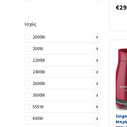
€
29
Ισχύς
2000W
1
200W
1
2200W
1
2400W
2
2600W
1
3000W
1
550 W
3
Singe
600W
1
Μπρί