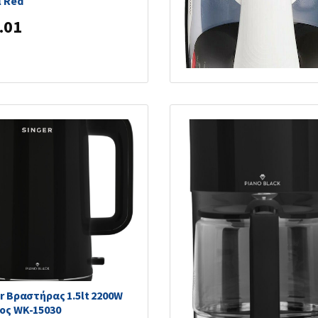
l Red
Παροχή Ατμού 40gr/min ST
2030
.01
€
49.00
r Βραστήρας 1.5lt 2200W
ος WK-15030