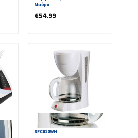
Μαύρο
€
54.99
Singer SFC610 Καφετιέρα
Φίλτρου 1000W White
ερο
SFC610WH
νη