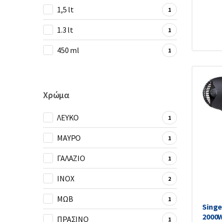
1,5 lt
1
1.3 lt
1
450 ml
1
Χρώμα
ΛΕΥΚΟ
1
ΜΑΥΡΟ
1
ΓΑΛΑΖΙΟ
1
ΙΝΟΧ
2
ΜΩΒ
1
Singe
2000
ΠΡΑΣΙΝΟ
1