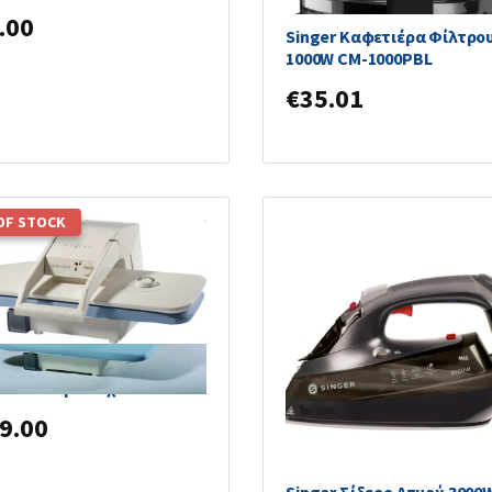
.00
Singer Καφετιέρα Φίλτρο
1000W CM-1000PBL
€
35.01
OF STOCK
er Πρέσα Σιδερώματος
A 2200W με Δοχείο 450ml
9.00