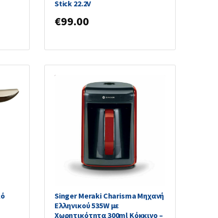
Stick 22.2V
€
99.00
κό
Singer Meraki Charisma Μηχανή
Ελληνικού 535W με
Χωρητικότητα 300ml Κόκκινο –