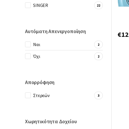
SINGER
22
Sieme
Σκούπ
Γαλά
Αυτόματη Απενεργοποίηση
€
12
Nαι
2
Όχι
2
Απορρόφηση
Στερεών
3
Χωρητικότητα Δοχείου