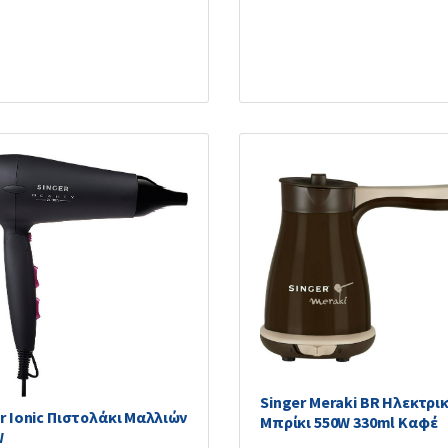
Singer Meraki BR Ηλεκτρι
r Ionic Πιστολάκι Μαλλιών
Μπρίκι 550W 330ml Καφέ
W