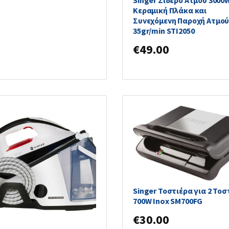
Singer Σίδερο Ατμού 3000
Κεραμική Πλάκα και
Συνεχόμενη Παροχή Ατμο
35gr/min STI2050
€
49.00
Singer Τοστιέρα για 2 Τοσ
700W Inox SM700FG
€
30.00