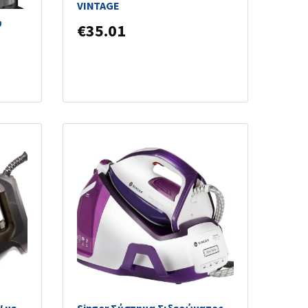
VINTAGE
υ
€
35.01