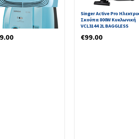
ns Iq300 Ηλεκτρική
Singer Active Pro Ηλεκτρι
α 600W με Σακούλα 4lt
Σκούπα 800W Κυκλωνική
ζια
VCL3144 2L BAGGLESS
9.00
€
99.00