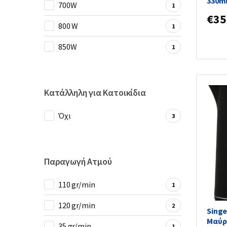
330m
700W
1
€
35
800 W
1
850W
1
Κατάλληλη για Κατοικίδια
Όχι
3
Παραγωγή Ατμού
110 gr/min
1
120 gr/min
2
Singe
Μαύρ
35 gr/min
1