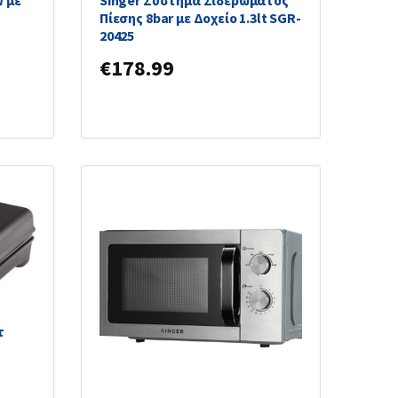
W με
Singer Σύστημα Σιδερώματος
Πίεσης 8bar με Δοχείο 1.3lt SGR-
ύ
20425
€
178.99
τ