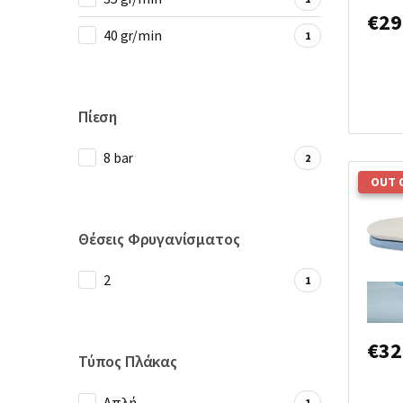
€
29
40 gr/min
1
Πίεση
8 bar
2
OUT 
Θέσεις Φρυγανίσματος
2
1
Sing
DIVIN
€
32
Τύπος Πλάκας
Απλή
1