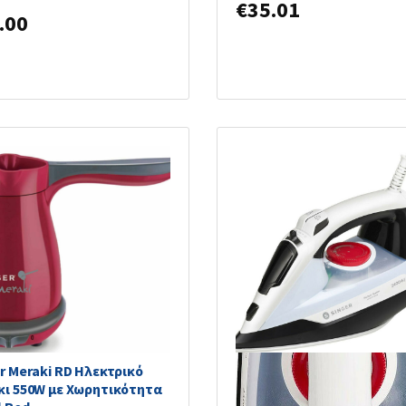
€
35.01
.00
r Meraki RD Ηλεκτρικό
Singer Perfect Steam Σίδ
κι 550W με Χωρητικότητα
Ατμού 2400W με Συνεχόμε