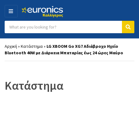
MENU
Search products:
Category name
Sear
Αρχική
»
Κατάστημα
»
LG XBOOM Go XG7 Αδιάβροχο Ηχείο
Bluetooth 40W με Διάρκεια Μπαταρίας έως 24 ώρες Μαύρο
Κατάστημα