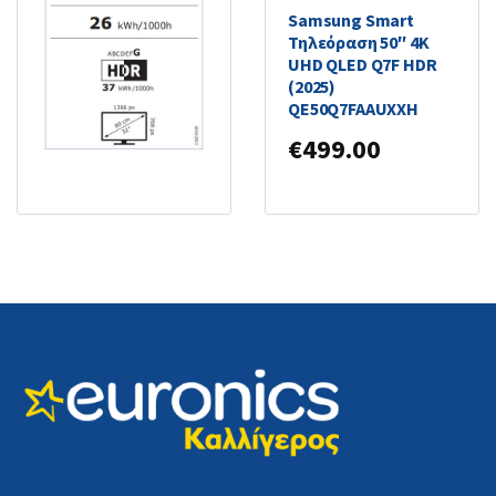
LG Smart Τηλεόραση
Samsung Smart
32″ HD Ready LED
Τηλεόραση 50″ 4K
LQ63 (2022)
UHD QLED Q7F HDR
32LQ630B6LA
(2025)
QE50Q7FAAUXXH
€
229.00
€
499.00