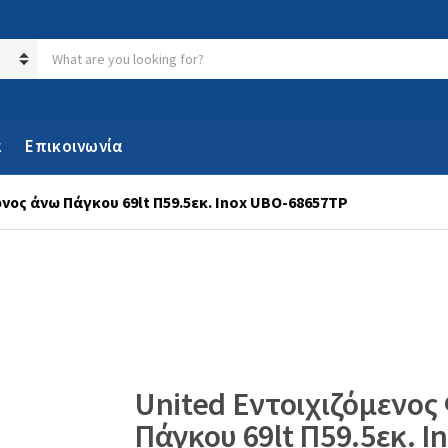
Search products:
α
Επικοινωνία
νος άνω Πάγκου 69lt Π59.5εκ. Inox UBO-68657TP
United Eντοιχιζόμενος
Πάγκου 69lt Π59.5εκ. 