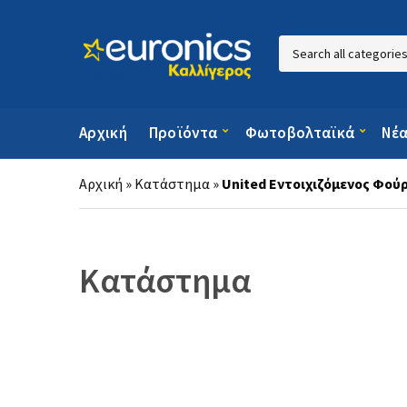
Category name
Αρχική
Προϊόντα
Φωτοβολταϊκά
Νέ
Αρχική
»
Κατάστημα
»
United Eντοιχιζόμενος Φούρ
Κατάστημα