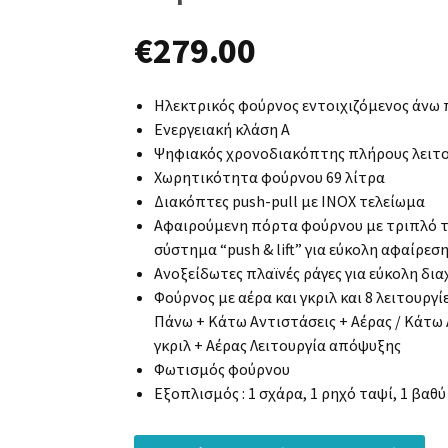
€
279.00
Ηλεκτρικός φούρνος εντοιχιζόμενος άνω π
Ενεργειακή κλάση Α
Ψηφιακός χρονοδιακόπτης πλήρους λειτο
Χωρητικότητα φούρνου 69 λίτρα
Διακόπτες push-pull με ΙΝΟΧ τελείωμα
Αφαιρούμενη πόρτα φούρνου με τριπλό τζ
σύστημα “push & lift” για εύκολη αφαίρεσ
Ανοξείδωτες πλαϊνές ράγες για εύκολη δι
Φούρνος με αέρα και γκριλ και 8 λειτουρ
Πάνω + Κάτω Αντιστάσεις + Αέρας / Κάτω Α
γκριλ + Αέρας Λειτουργία απόψυξης
Φωτισμός φούρνου
Εξοπλισμός : 1 σχάρα, 1 ρηχό ταψί, 1 βαθύ