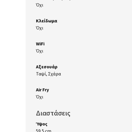
Όχι
Κλείδωμα
Όχι
WiFi
Όχι
Αξεσουάρ
Ταψί, Σχάρα
Air Fry
Όχι
Διαστάσεις
Ύψος
59,5 cm