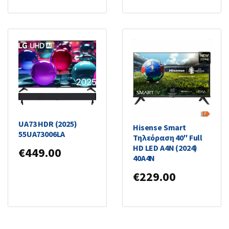
LG Smart Τηλεόραση
55″ 4K UHD LED AI
UA73 HDR (2025)
Hisense Smart
55UA73006LA
Τηλεόραση 40″ Full
HD LED A4N (2024)
€
449.00
40A4N
€
229.00