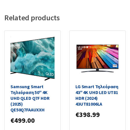
Related products
Samsung Smart
LG Smart Τηλεόραση
Τηλεόραση 50″ 4K
43″ 4K UHD LED UT81
UHD QLED Q7F HDR
HDR (2024)
(2025)
43UT81006LA
QE50Q7FAAUXXH
€
398.99
€
499.00