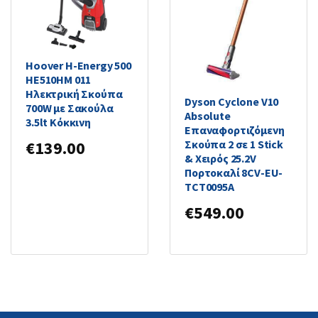
Hoover H-Energy 500
HE510HM 011
Ηλεκτρική Σκούπα
Dyson Cyclone V10
700W με Σακούλα
Absolute
3.5lt Κόκκινη
Επαναφορτιζόμενη
Σκούπα 2 σε 1 Stick
€
139.00
& Χειρός 25.2V
Πορτοκαλί 8CV-EU-
TCT0095A
€
549.00