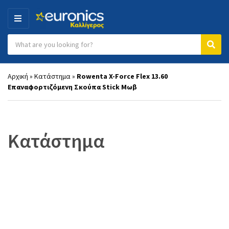
MENU
Search products:
Category name
Sear
Αρχική
»
Κατάστημα
»
Rowenta X-Force Flex 13.60
Επαναφορτιζόμενη Σκούπα Stick Μωβ
Κατάστημα