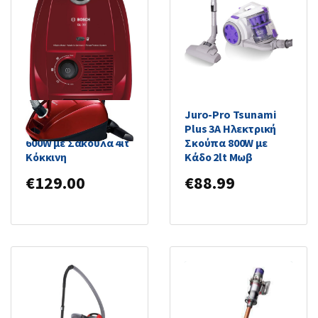
Bosch BGL3A210
Juro-Pro Tsunami
Ηλεκτρική Σκούπα
Plus 3A Ηλεκτρική
600W με Σακούλα 4lt
Σκούπα 800W με
Κόκκινη
Κάδο 2lt Μωβ
€
129.00
€
88.99