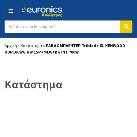
MENU
Search products:
Category name
Sear
Αρχική
»
Κατάστημα
»
ΡΑΒΔΟΜΠΛΕΝΤΕΡ Triblade XL KENWOOD
HDP106WG KW 1SP+MEW+BK INT 700W
Κατάστημα