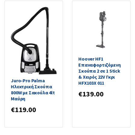
Hoover HF1
Επαναφορτιζόμενη
Σκούπα 2 σε 1 Stick
& Χειρός 22V Γκρι
Juro-Pro Palma
HFX103X 011
Ηλεκτρική Σκούπα
€
139.00
800W με Σακούλα 4lt
Μαύρη
€
119.00