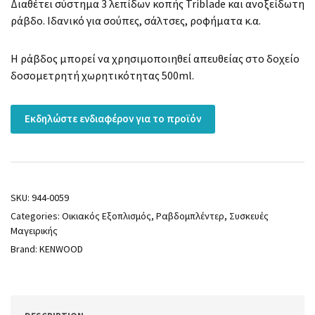
Διαθέτει σύστημα 3 λεπίδων κοπής Triblade και ανοξείδωτη
ράβδο. Ιδανικό για σούπες, σάλτσες, ροφήματα κ.α.
Η ράβδος μπορεί να χρησιμοποιηθεί απευθείας στο δοχείο
δοσομετρητή χωρητικότητας 500ml.
Εκδηλώστε ενδιαφέρον για το προϊόν
SKU:
944-0059
Categories:
Οικιακός Εξοπλισμός
,
Ραβδομπλέντερ
,
Συσκευές
Μαγειρικής
Brand:
KENWOOD