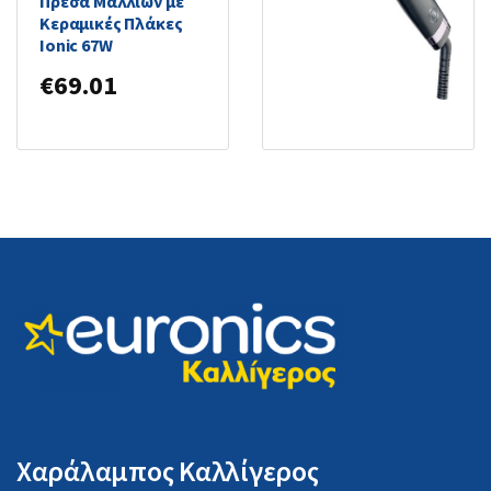
Πρέσα Μαλλιών με
για Ίσιωμα 45W PB5
Κεραμικές Πλάκες
100 TYPE P9701
Ionic 67W
€
54.99
€
69.01
Χαράλαμπος Καλλίγερος