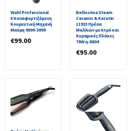
Wahl Professional
Bellissima Steam
Επαναφορτιζόμενη
Ceramic & Keratin
Κουρευτική Μηχανή
11915 Πρέσα
Μαύρη 9899-3999
Μαλλιών με Ατμό και
Κεραμικές Πλάκες
€
99.00
76W q-8604
€
95.00
Bellissima Magic
Straight Κεραμική
Imetec Xl Ion S2401
Ηλεκτρική Βούρτσα