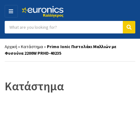
MENU
Search products:
Category name
Sear
Αρχική
»
Κατάστημα
»
Primo Ionic Πιστολάκι Μαλλιών με
Φυσούνα 2200W PRHD-40235
Κατάστημα