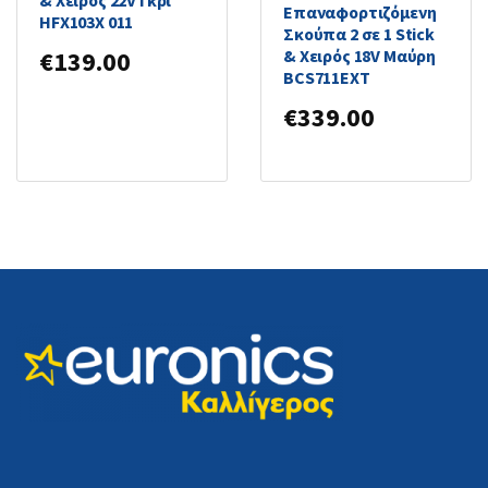
& Χειρός 22V Γκρι
Επαναφορτιζόμενη
HFX103X 011
Σκούπα 2 σε 1 Stick
& Χειρός 18V Μαύρη
€
139.00
BCS711EXT
€
339.00