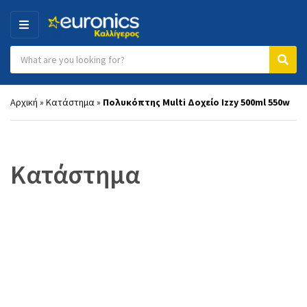
MENU
Search products:
Category name
Sear
Αρχική
»
Κατάστημα
»
Πολυκόπτης Multi Δοχείο Izzy 500ml 550w
Κατάστημα