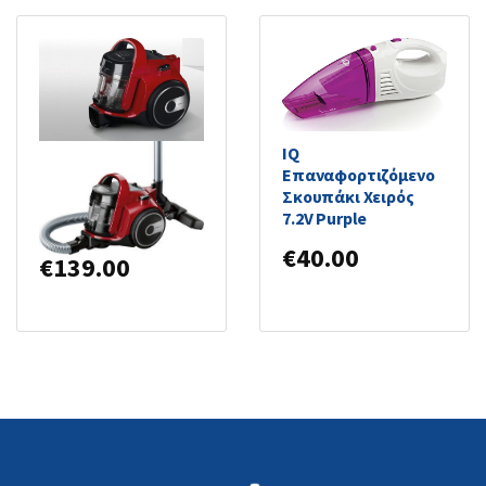
IQ
Bosch BGC05AAA2
Επαναφορτιζόμενο
Ηλεκτρική Σκούπα
Σκουπάκι Χειρός
700W με Κάδο 1.5lt
7.2V Purple
Κόκκινη
€
40.00
€
139.00