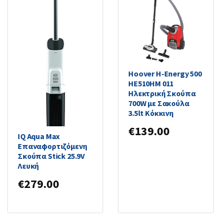
Hoover H-Energy 500
HE510HM 011
Ηλεκτρική Σκούπα
700W με Σακούλα
3.5lt Κόκκινη
€
139.00
IQ Aqua Max
Επαναφορτιζόμενη
Σκούπα Stick 25.9V
Λευκή
€
279.00