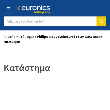
MENU
Search products:
Category name
Sear
Αρχική
»
Κατάστημα
»
Philips Φρυγανιέρα 2 Θέσεων 830W Λευκή
HD2581/00
Κατάστημα