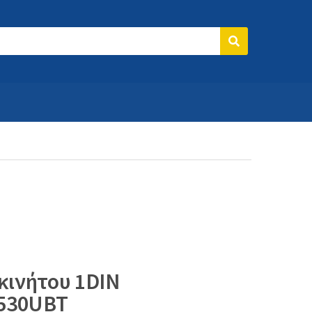
Search
κινήτου 1DIN
4530UBT