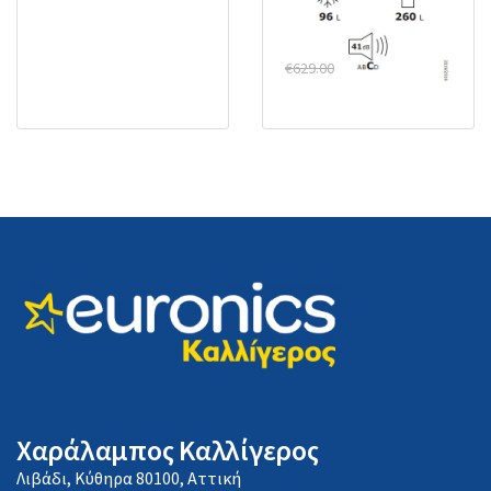
Υ200xΠ59.5xΒ63.5εκ.
Inox C-377-IX-NF
€
549.00
€
629.00
Χαράλαμπος Καλλίγερος
Λιβάδι, Κύθηρα 80100, Αττική