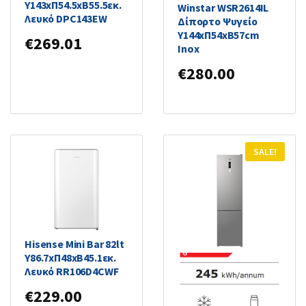
Υ143xΠ54.5xΒ55.5εκ.
Winstar WSR2614IL
Λευκό DPC143EW
Δίπορτο Ψυγείο
Υ144xΠ54xΒ57cm
€
269.01
Inox
€
280.00
SALE!
Hisense Mini Bar 82lt
Υ86.7xΠ48xΒ45.1εκ.
Juro-Pro
Λευκό RR106D4CWF
Ψυγειοκαταψύκτης
€
229.00
356lt NoFrost