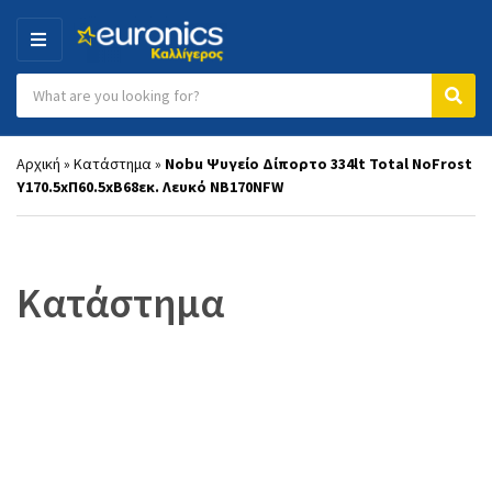
MENU
Search products:
Category name
Sear
Αρχική
»
Κατάστημα
»
Nobu Ψυγείο Δίπορτο 334lt Total NoFrost
Υ170.5xΠ60.5xΒ68εκ. Λευκό NB170NFW
Κατάστημα