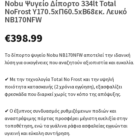
Nobu Ψυγείο Δίπορτο 334lt Total
NoFrost Υ170.5xΠ60.5xΒ68εκ. Λευκό
NB170NFW
€
398.99
Το δίπορτο ψυγείο Nobu NB170NFW αποτελεί την ιδανική
λύση για οικογένειες που αναζητούν αξιοπιστία και ευκολία.
✔ Με την τεχνολογία Total No Frost και την υψηλή
ποιότητα κατασκευής (2 χρόνια εγγύηση), εξασφαλίζει
φρεσκάδα που διαρκεί χωρίς τον κόπο της απόψυξης.
✔ Ο έξυπνος συνδυασμός ρυθμιζόμενων ποδιών και
αναστρέψιμης πόρτας προσφέρει μέγιστη ευελιξία στην
τοποθέτηση, ενώ τα γυάλινα ράφια ασφαλείας εγγυώνται
υγιεινή και εύκολη συντήρηση.