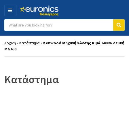
MENU
Search products:
Category name
Sear
Αρχική
»
Κατάστημα
»
Kenwood Μηχανή Άλεσης Κιμά 1400W Λευκή
MG450
Κατάστημα