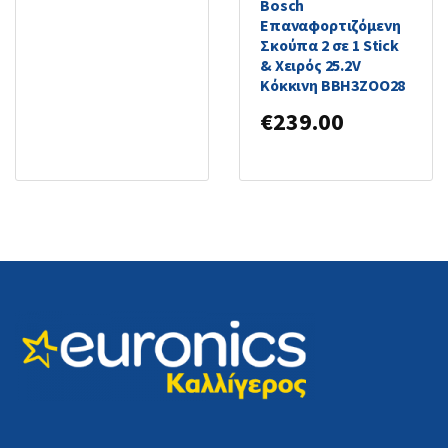
Bosch
Επαναφορτιζόμενη
Σκούπα 2 σε 1 Stick
& Χειρός 25.2V
Κόκκινη BBH3ZOO28
€
239.00