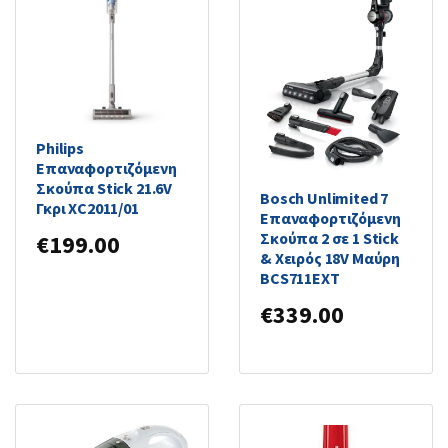
Philips
Επαναφορτιζόμενη
Σκούπα Stick 21.6V
Bosch Unlimited 7
Γκρι XC2011/01
Επαναφορτιζόμενη
Σκούπα 2 σε 1 Stick
€
199.00
& Χειρός 18V Μαύρη
BCS711EXT
€
339.00