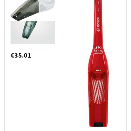
Human
Επαναφορτιζόμενο
Σκουπάκι Χειρός 6V
Λευκό HU634
€
35.01