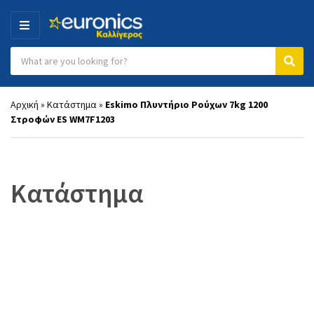
MENU
Search products:
Category name
Sear
Αρχική
»
Κατάστημα
»
Eskimo Πλυντήριο Ρούχων 7kg 1200
Στροφών ES WM7F1203
Κατάστημα