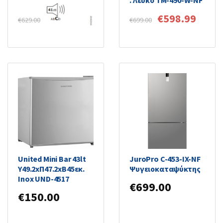
€
549.00
€
598.99
€
629.00
€
699.00
United Mini Bar 43lt
JuroPro C-453-IX-NF
Υ49.2xΠ47.2xΒ45εκ.
Ψυγειοκαταψύκτης
Inox UND-4517
€
699.00
€
150.00