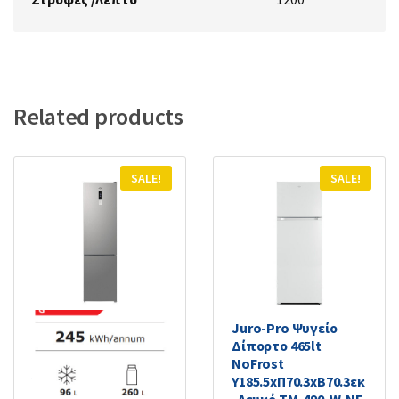
Related products
SALE!
SALE!
Juro-Pro
Juro-Pro Ψυγείο
Ψυγειοκαταψύκτης
Δίπορτο 465lt
356lt NoFrost
NoFrost
Υ200xΠ59.5xΒ63.5εκ.
Υ185.5xΠ70.3xΒ70.3εκ
Inox C-377-IX-NF
. Λευκό TM-490-W-NF