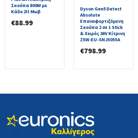
Σκούπα 800W με
Dyson Gen5 Detect
Κάδο 2lt Μωβ
Absolute
Επαναφορτιζόμενη
€
88.99
Σκούπα 2 σε 1 Stick
& Χειρός 36V Κίτρινη
Z5W-EU-SNJ5055A
€
798.99