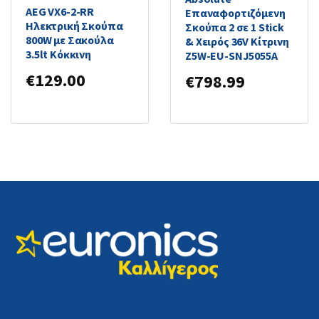
AEG VX6-2-RR
Επαναφορτιζόμενη
Ηλεκτρική Σκούπα
Σκούπα 2 σε 1 Stick
800W με Σακούλα
& Χειρός 36V Κίτρινη
3.5lt Κόκκινη
Z5W-EU-SNJ5055A
€
129.00
€
798.99