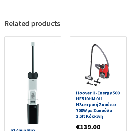
Related products
Hoover H-Energy 500
HE510HM 011
Ηλεκτρική Σκούπα
700W με Σακούλα
3.5lt Κόκκινη
€
139.00
IQ Aqua Max