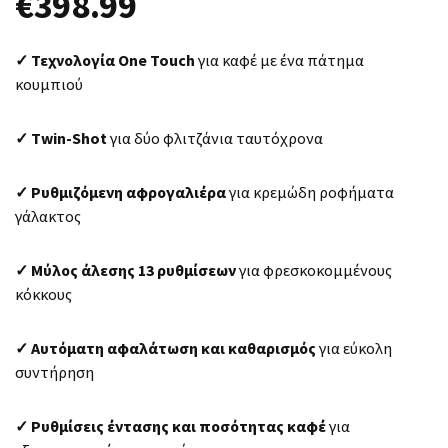
€
398.99
✓ Τεχνολογία One Touch
για καφέ με ένα πάτημα
κουμπιού
✓ Twin-Shot
για δύο φλιτζάνια ταυτόχρονα
✓ Ρυθμιζόμενη αφρογαλιέρα
για κρεμώδη ροφήματα
γάλακτος
✓ Μύλος άλεσης 13 ρυθμίσεων
για φρεσκοκομμένους
κόκκους
✓ Αυτόματη αφαλάτωση και καθαρισμός
για εύκολη
συντήρηση
✓ Ρυθμίσεις έντασης και ποσότητας καφέ
για