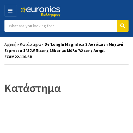
MENU
Search products:
Category name
Sear
Αρχική
»
Κατάστημα
»
De’Longhi Magnifica S Αυτόματη Μηχανή
Espresso 1450W Πίεσης 15bar με Μύλο Άλεσης Ασημί
ECAM22.110.SB
Κατάστημα