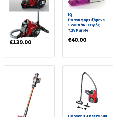
IQ
Bosch BGC05AAA2
Επαναφορτιζόμενο
Ηλεκτρική Σκούπα
Σκουπάκι Χειρός
700W με Κάδο 1.5lt
7.2V Purple
Κόκκινη
€
40.00
€
139.00
Hoover H-Energy 500