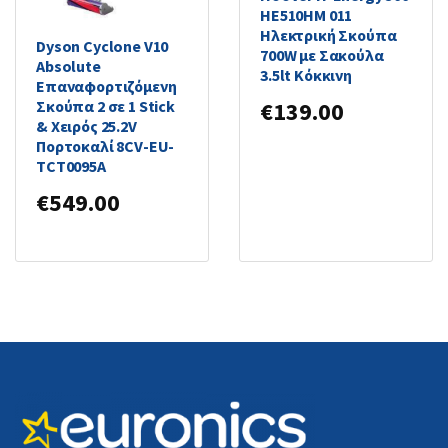
HE510HM 011
Ηλεκτρική Σκούπα
Dyson Cyclone V10
700W με Σακούλα
Absolute
3.5lt Κόκκινη
Επαναφορτιζόμενη
Σκούπα 2 σε 1 Stick
€
139.00
& Χειρός 25.2V
Πορτοκαλί 8CV-EU-
TCT0095A
€
549.00