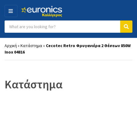
MENU
Search products:
Category name
Sear
Αρχική
»
Κατάστημα
»
Cecotec Retro Φρυγανιέρα 2 Θέσεων 850W
Inox 04816
Κατάστημα