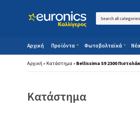
Category name
Αρχική
Προϊόντα
Φωτοβολταϊκά
Νέ
Αρχική
»
Κατάστημα
»
Bellissima S9 2300 Πιστολά
Κατάστημα