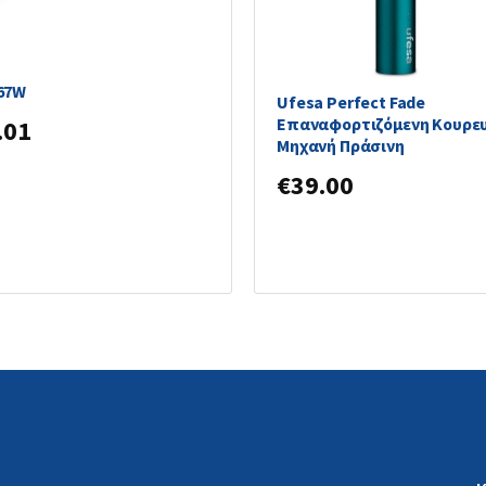
c Xl Ion S2401 Πρέσα
ών με Κεραμικές Πλάκες
 67W
Ufesa Perfect Fade
Επαναφορτιζόμενη Κουρε
.01
Μηχανή Πράσινη
€
39.00