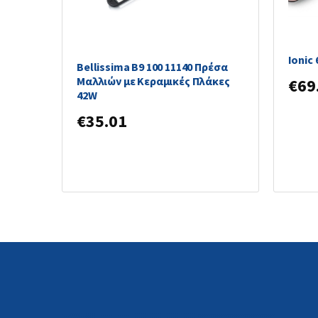
Imete
Μαλλι
Ionic
Bellissima Β9 100 11140 Πρέσα
Μαλλιών με Κεραμικές Πλάκες
€
69
42W
€
35.01