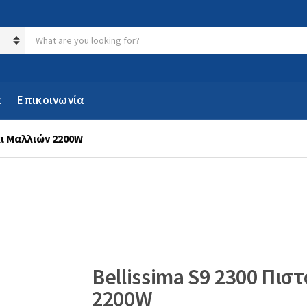
Search products:
α
Επικοινωνία
κι Μαλλιών 2200W
Bellissima S9 2300 Πισ
2200W