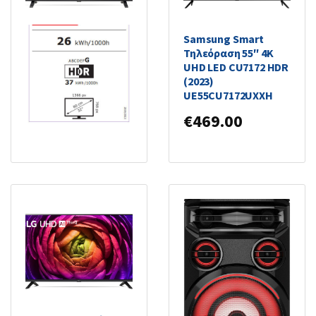
LG Smart Τηλεόραση
Samsung Smart
32″ HD Ready LED
Τηλεόραση 55″ 4K
LQ63 (2022)
UHD LED CU7172 HDR
32LQ630B6LA
(2023)
UE55CU7172UXXH
€
229.00
€
469.00