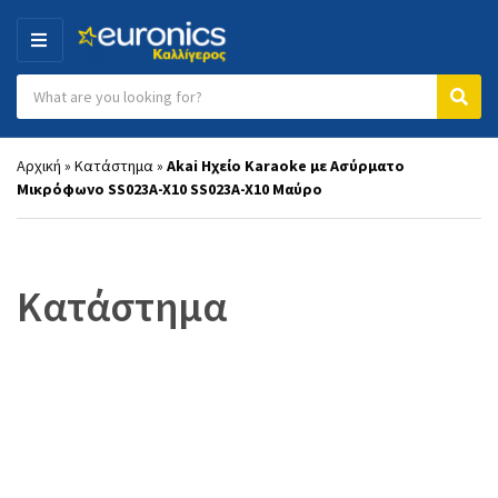
MENU
Search products:
Category name
Sear
Αρχική
»
Κατάστημα
»
Akai Ηχείο Karaoke με Ασύρματο
Μικρόφωνο SS023A-X10 SS023A-X10 Μαύρο
Κατάστημα