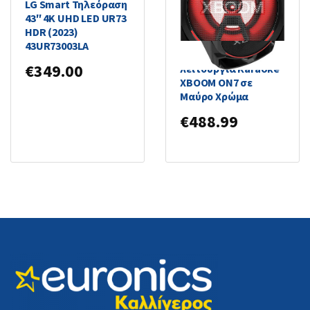
LG Smart Τηλεόραση
43″ 4K UHD LED UR73
HDR (2023)
43UR73003LA
LG Ηχείο με
€
349.00
λειτουργία Karaoke
XBOOM ON7 σε
Μαύρο Χρώμα
€
488.99