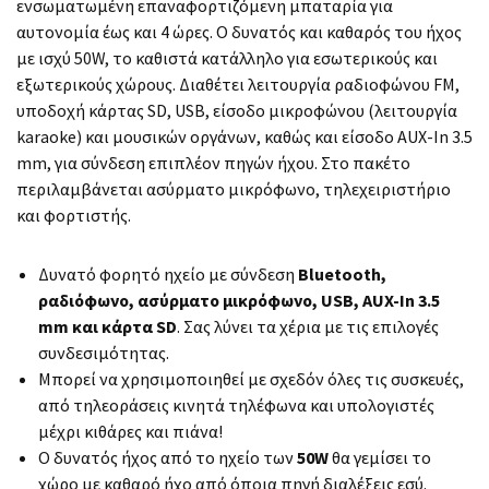
ενσωματωμένη επαναφορτιζόμενη μπαταρία για
αυτονομία έως και 4 ώρες. Ο δυνατός και καθαρός του ήχος
με ισχύ 50W, το καθιστά κατάλληλο για εσωτερικούς και
εξωτερικούς χώρους. Διαθέτει λειτουργία ραδιοφώνου FM,
υποδοχή κάρτας SD, USB, είσοδο μικροφώνου (λειτουργία
karaoke) και μουσικών οργάνων, καθώς και είσοδο AUX-In 3.5
mm, για σύνδεση επιπλέον πηγών ήχου. Στο πακέτο
περιλαμβάνεται ασύρματο μικρόφωνο, τηλεχειριστήριο
και φορτιστής.
Δυνατό φορητό ηχείο με σύνδεση
Bluetooth,
ραδιόφωνο, ασύρματο μικρόφωνο, USB, AUX-In 3.5
mm και κάρτα SD
. Σας λύνει τα χέρια με τις επιλογές
συνδεσιμότητας.
Μπορεί να χρησιμοποιηθεί με σχεδόν όλες τις συσκευές,
από τηλεοράσεις κινητά τηλέφωνα και υπολογιστές
μέχρι κιθάρες και πιάνα!
Ο δυνατός ήχος από το ηχείο των
50W
θα γεμίσει το
χώρο με καθαρό ήχο από όποια πηγή διαλέξεις εσύ.