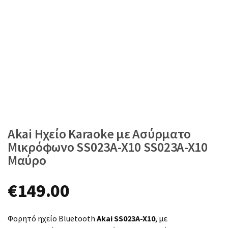
Akai Ηχείο Karaoke με Ασύρματο
Μικρόφωνο SS023A-X10 SS023A-X10
Μαύρο
€
149.00
Φορητό ηχείο Bluetooth
Akai SS023A-X10
, με