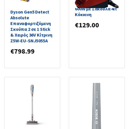
Ηλεκτρική Σκούπα
600W με Σακούλα 4lt
Dyson Gen5 Detect
Κόκκινη
Absolute
Επαναφορτιζόμενη
€
129.00
Σκούπα 2 σε 1 Stick
& Χειρός 36V Κίτρινη
Z5W-EU-SNJ5055A
€
798.99